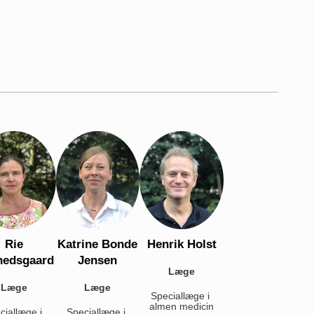
Rie
Katrine Bonde
Henrik Holst
nedsgaard
Jensen
Læge
Læge
Læge
Speciallæge i 
almen medicin
iallæge i 
Speciallæge i 