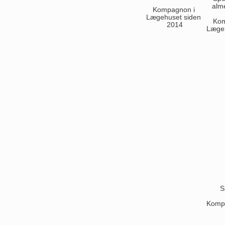
alm
Kompagnon i 
Lægehuset siden 
Kom
2014
Lægeh
S
Kompa