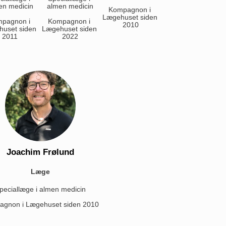
en medicin
almen medicin
Kompagnon i 
Lægehuset siden 
pagnon i 
Kompagnon i 
2010
uset siden 
Lægehuset siden 
2011
2022
Joachim Frølund
Læge
peciallæge i almen medicin
gnon i Lægehuset siden 2010