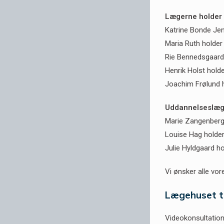
Lægerne holder i
Katrine Bonde Jens
Maria Ruth holder 
Rie Bennedsgaard 
Henrik Holst holde
Joachim Frølund ho
Uddannelseslæ
Marie Zangenberg 
Louise Hag holder 
Julie Hyldgaard ho
Vi ønsker alle vo
Lægehuset t
Videokonsultation 