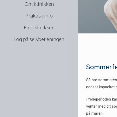
Om klinikken
Praktisk info
Find klinikken
Log på selvbetjeningen
Sommerfe
Så har sommeren i
nedsat kapacitet p
I ferieperioden ka
venter med dit spø
på mailen.