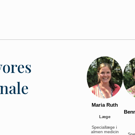
vores
nale
Maria Ruth
Ben
Læge
Speciallæge i 
almen medicin
Spec