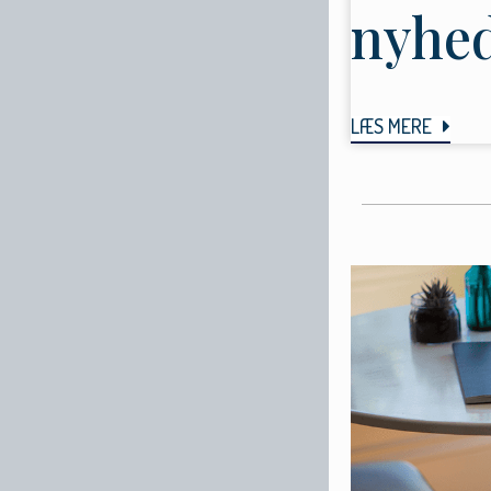
nyhed
LÆS MERE