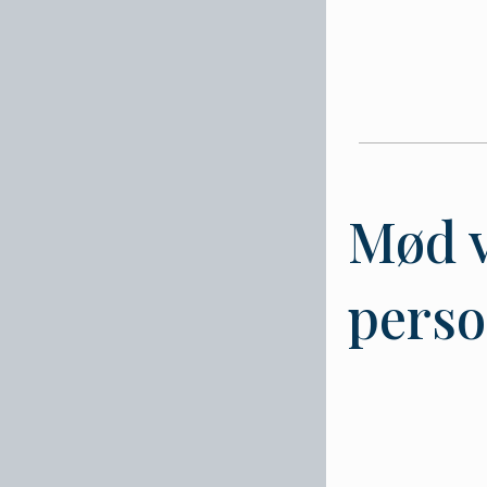
Mød 
perso