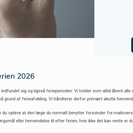
rien 2026
ndfundet sig og ligeså ferieperioden. Vi holder som altid åbent al
å grund af ferieafvikling. Vi håndterer derfor primært akutte henvend
n du opleve at den læge du normalt benytter forsvinder fra mailovers
rgsmål eller henvendelse til efter ferien, hvis ikke det kan vente er d