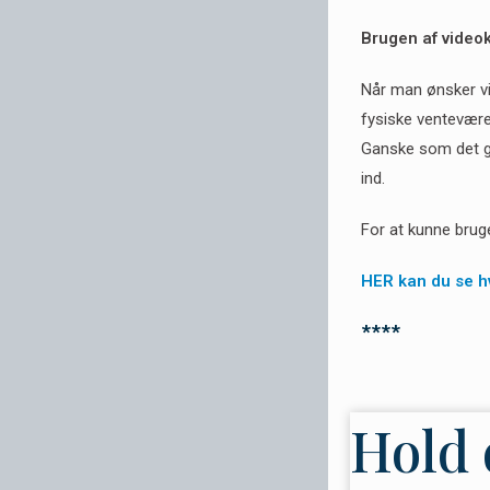
Brugen af videok
Når man ønsker vi
fysiske ventevære
Ganske som det gæl
ind.
For at kunne brug
HER kan du se h
****
Hold 